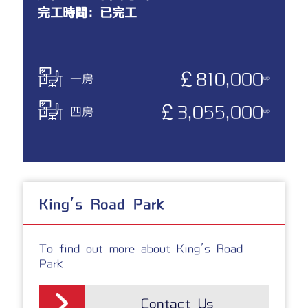
完工時間：已完工
￡810,000
一房
up
￡3,055,000
四房
up
King's Road Park
To find out more about King's Road
Park
Contact Us