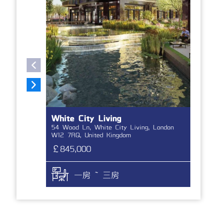
White City Living
Gr
54 Wood Ln, White City Living, London
Ber
W12 7RQ, United Kingdom
Kin
￡845,000
￡4
一房 ~ 三房